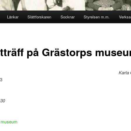
Länkar
Slättforskaren
Socknar
Styrelsen m.m.
Verks
tträff på Grästorps muse
Karta 
23
:30
s museum