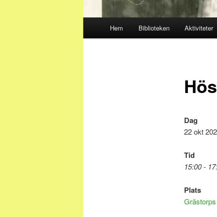
Huvudmeny
Hem
Biblioteken
Aktiviteter
Hös
Dag
22 okt 20
Tid
15:00 - 17
Plats
Grästorp