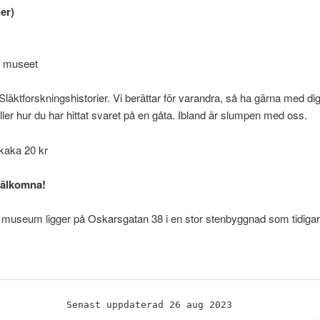
er)
v museet
t: Släktforskningshistorier. Vi berättar för varandra, så ha gärna med di
 eller hur du har hittat svaret på en gåta. Ibland är slumpen med oss.
kaka 20 kr
 välkomna!
museum ligger på Oskarsgatan 38 i en stor stenbyggnad som tidigare
Senast uppdaterad 26 aug 2023