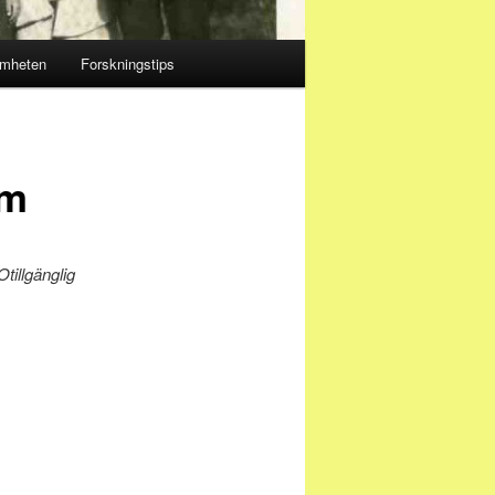
amheten
Forskningstips
um
Otillgänglig