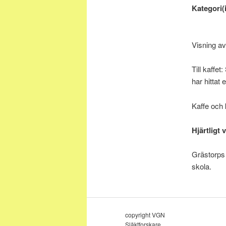
Kategori(i
Visning a
Till kaffe
har hittat
Kaffe och 
Hjärtligt
Grästorps 
skola.
copyright VGN
Släktforskare