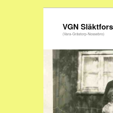
Hoppa
till
primärt
VGN Släktfor
innehåll
(Vara-Grästorp-Nossebro)