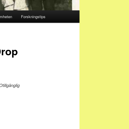
amheten
Forskningstips
Drop
Otillgänglig