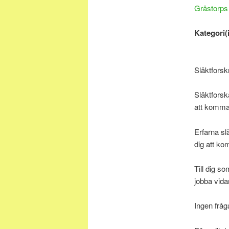
Grästorps
Kategori(i
Släktforsk
Släktforsk
att komma
Erfarna sl
dig att ko
Till dig s
jobba vida
Ingen fråga