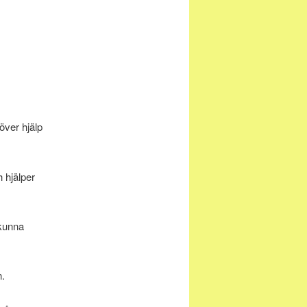
över hjälp
 hjälper
 kunna
n.