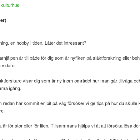
 kulturhus
er)
ning, en hobby i tiden. Låter det intressant?
arhjälpen är till både för dig som är nyfiken på släktforskning eller beh
 vidare.
äktforskare visar dig som är ny inom området hur man går tillväga och
mma igång.
om redan har kommit en bit på väg försöker vi ge tips på hur du skulle
re.
 är för stor eller för liten. Tillsammans hjälps vi åt att försöka lösa de