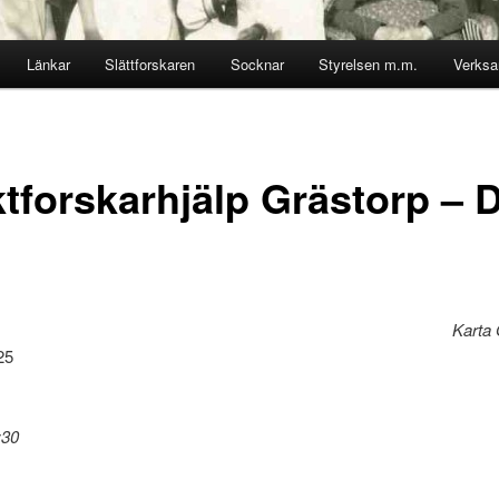
Länkar
Slättforskaren
Socknar
Styrelsen m.m.
Verks
ktforskarhjälp Grästorp – 
Karta 
25
:30