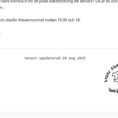
 du bara komma in för att prata släktforskning lite allmänt? Då är du oc
n.
 och utanför Sesamrummet mellan 15:30 och 18.
.
Senast uppdaterad 28 aug 2025