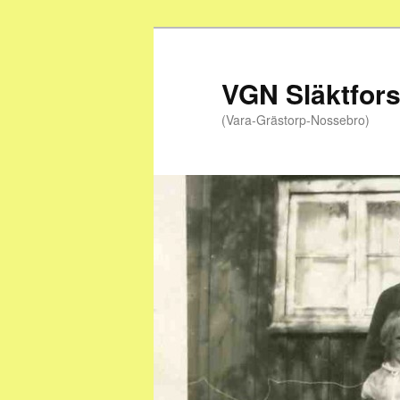
Hoppa
till
primärt
VGN Släktfor
innehåll
(Vara-Grästorp-Nossebro)