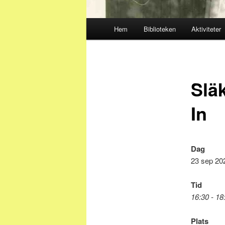
Huvudmeny
Hem
Biblioteken
Aktiviteter
Slä
In
Dag
23 sep 20
Tid
16:30 - 18
Plats