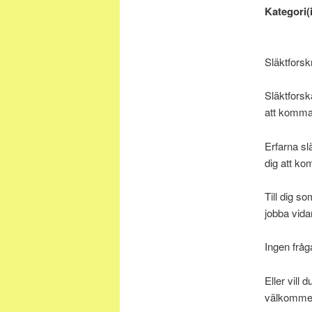
Kategori(i
Släktforsk
Släktforsk
att komma
Erfarna sl
dig att ko
Till dig s
jobba vida
Ingen fråga
Eller vill
välkomme