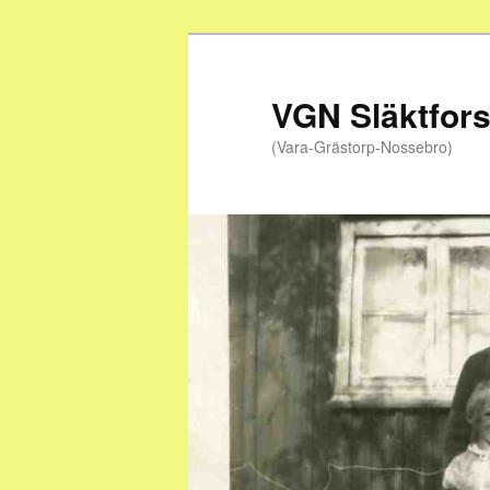
Hoppa
till
primärt
VGN Släktfor
innehåll
(Vara-Grästorp-Nossebro)