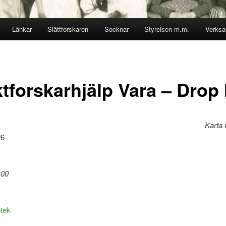
Länkar
Slättforskaren
Socknar
Styrelsen m.m.
Verks
tforskarhjälp Vara – Drop 
Karta 
26
:00
otek