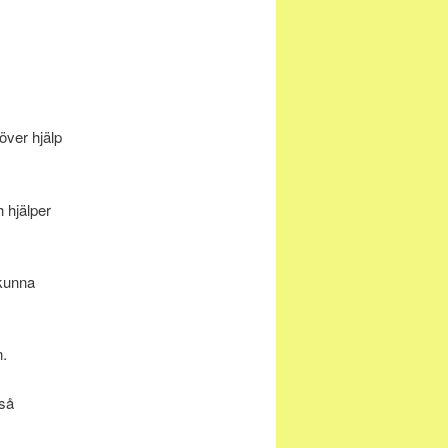
över hjälp
 hjälper
 kunna
n.
kså