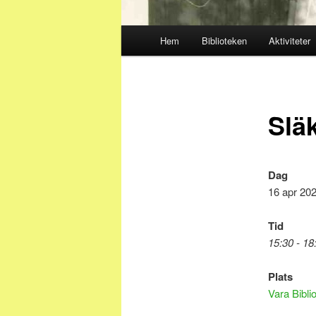
Huvudmeny
Hem
Biblioteken
Aktiviteter
Släk
Dag
16 apr 20
Tid
15:30 - 18
Plats
Vara Bibli