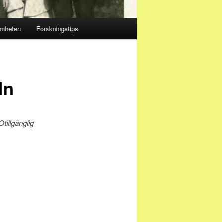
amheten
Forskningstips
In
Otillgänglig