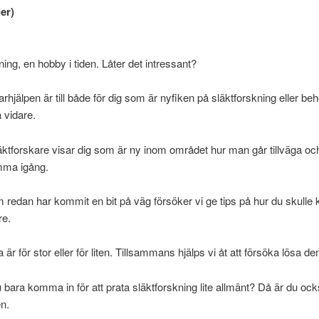
er)
ning, en hobby i tiden. Låter det intressant?
arhjälpen är till både för dig som är nyfiken på släktforskning eller beh
 vidare.
äktforskare visar dig som är ny inom området hur man går tillväga och
mma igång.
om redan har kommit en bit på väg försöker vi ge tips på hur du skulle
re.
 är för stor eller för liten. Tillsammans hjälps vi åt att försöka lösa de
 du bara komma in för att prata släktforskning lite allmänt? Då är du oc
n.