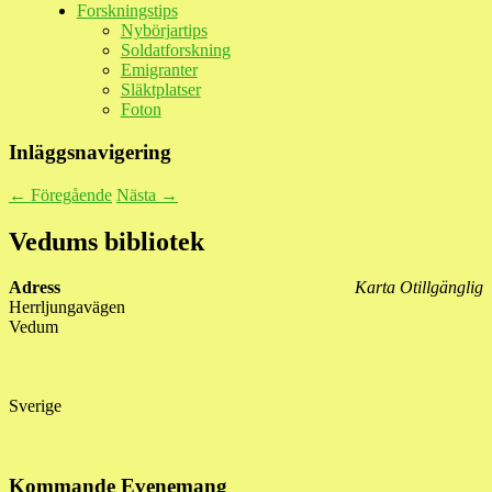
Forskningstips
Nybörjartips
Soldatforskning
Emigranter
Släktplatser
Foton
Inläggsnavigering
←
Föregående
Nästa
→
Vedums bibliotek
Adress
Karta Otillgänglig
Herrljungavägen
Vedum
Sverige
Kommande Evenemang