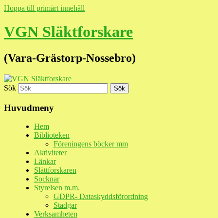
Hoppa till primärt innehåll
VGN Släktforskare
(Vara-Grästorp-Nossebro)
Sök
Huvudmeny
Hem
Biblioteken
Föreningens böcker mm
Aktiviteter
Länkar
Slättforskaren
Socknar
Styrelsen m.m.
GDPR- Dataskyddsförordning
Stadgar
Verksamheten