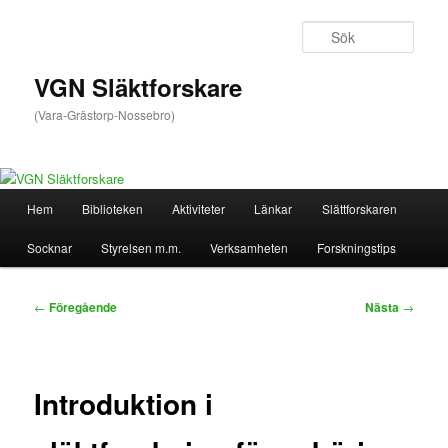
Hoppa
till
Sök
primärt
innehåll
VGN Släktforskare
(Vara-Grästorp-Nossebro)
Huvudmeny
Hem
Biblioteken
Aktiviteter
Länkar
Slättforskaren
Socknar
Styrelsen m.m.
Verksamheten
Forskningstips
Inläggsnavigering
←
Föregående
Nästa
→
Introduktion i